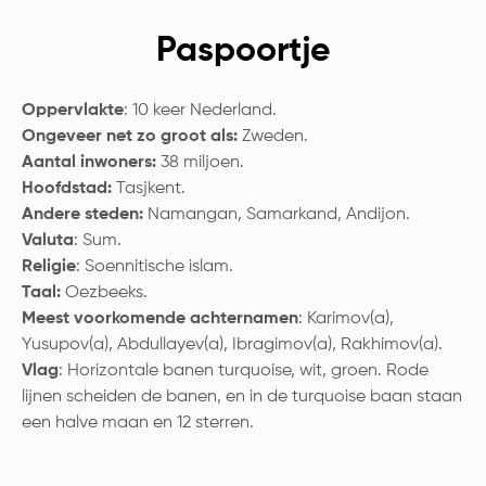
Paspoortje
Oppervlakte
: 10 keer Nederland.
Ongeveer net zo groot als:
Zweden.
Aantal inwoners:
38 miljoen.
Hoofdstad:
Tasjkent.
Andere steden:
Namangan, Samarkand, Andijon.
Valuta
: Sum.
Religie
: Soennitische islam.
Taal:
Oezbeeks.
Meest voorkomende achternamen
: Karimov(a),
Yusupov(a), Abdullayev(a), Ibragimov(a), Rakhimov(a).
Vlag
: Horizontale banen turquoise, wit, groen. Rode
lijnen scheiden de banen, en in de turquoise baan staan
een halve maan en 12 sterren.