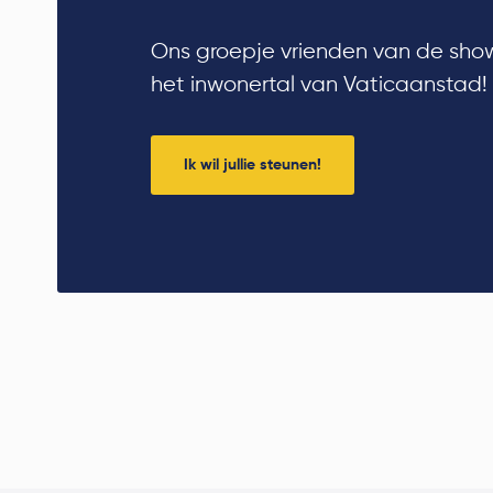
Ons groepje vrienden van de show
het inwonertal van Vaticaanstad!
Ik wil jullie steunen!