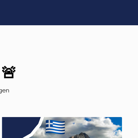
 🚨
ngen