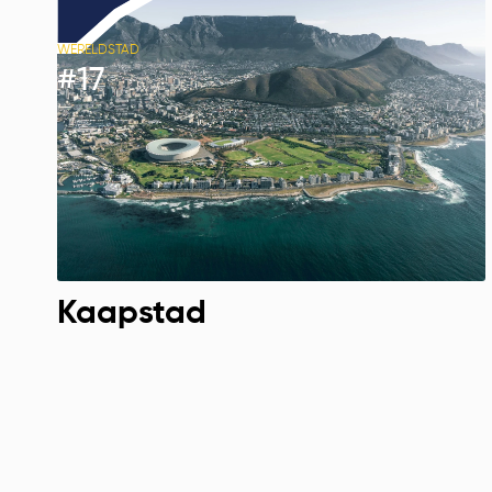
WERELDSTAD
#
17
Kaapstad