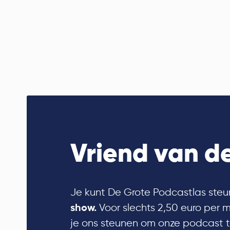
Vriend van de
Je kunt De Grote Podcastlas steu
Voor slechts 2,50 euro per 
show.
je ons steunen om onze podcast t