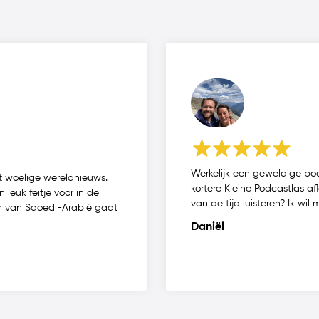
Werkelijk een geweldige p
et woelige wereldnieuws.
kortere Kleine Podcastlas a
 leuk feitje voor in de
van de tijd luisteren? Ik wil 
n van Saoedi-Arabië gaat
Daniël